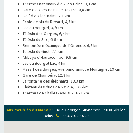
Thermes nationaux d’Aix-les-Bains, 0,3 km
Gare d’Aix-les-Bains-Le Revard, 0,8 km
Golf d’Aix-les-Bains, 2,1 km
École de ski du Revard, 4,5 km
Lac du bourget, 4,9 km
Téléski des Gorges, 6,4 km
Téléski du Sire, 6,6 km
Remontée mécanique de l’Orionde, 6,7 km
Téléski du Gust, 7,1 km
Abbaye d’Hautecombe, 9,6 km
Lac du Bourget Lac, 4 km
Massif des Bauges, vue panoramique Montagne, 19 km
Gare de Chambéry, 12,8 km
La fontaine des éléphants, 13,3 km
Château des ducs de Savoie, 13,6 km
Thermes de Challes-les-Eaux, 16,1 km
Aux meublés du Manoir
:
1 Rue Georges Guynemer
-
73100
Aix-les-
Bains
-
+33 4 79 88 02 83